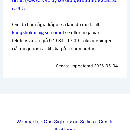
https://www.tv4play.se/klipp/8f65d6fd83e923c
ca6f5.
Om du har några frågor så kan du mejla till
kungsholmen@seniornet.se
eller ringa vår
telefonsvarare på 079-341 17 39.
Riksföreningen
når du genom att klicka på ikonen nedan:
Senast uppdaterad 2026-05-04
Webmaster: Gun Sigfridsson Sellin o. Gunilla
Brattberg