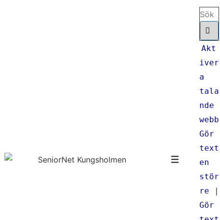
↓
Sök
Hoppa
efter:
till
huvudinnehåll
Akt
iver
a
tala
nde
webb
Gör
text
en
Meny
stör
re
|
Gör
text