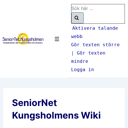
↓
Sök
Hoppa
efter:
till
huvudinnehåll
Aktivera talande
webb
Meny
Gör texten större
|
Gör texten
mindre
Logga in
SeniorNet
Kungsholmens Wiki