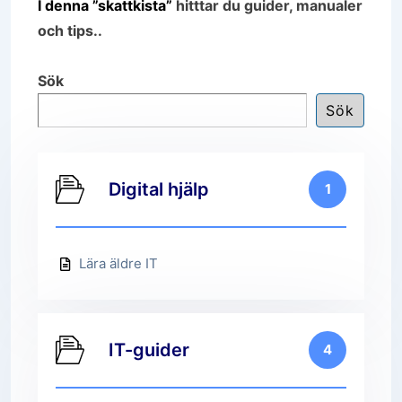
I denna ”skattkista”
hitttar du guider, manualer
och tips..
Sök
Sök
Digital hjälp
1
Lära äldre IT
IT-guider
4