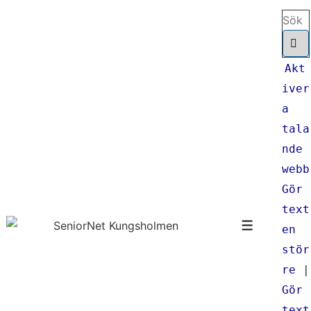
↓
Sök
Hoppa
efter:
till
huvudinnehåll
Akt
iver
a
tala
nde
webb
Gör
text
en
Meny
stör
re
|
Gör
text