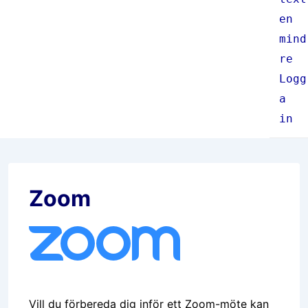
en
mind
re
Logg
a
in
Zoom
Vill du förbereda dig inför ett Zoom-möte kan