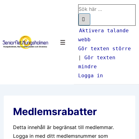
↓
Sök
Hoppa
efter:
till
huvudinnehåll
Aktivera talande
webb
Meny
Gör texten större
|
Gör texten
mindre
Logga in
Medlemsrabatter
Detta innehåll är begränsat till medlemmar.
Logga in med ditt medlemsnummer som